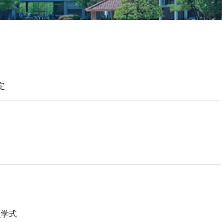
定
入学式