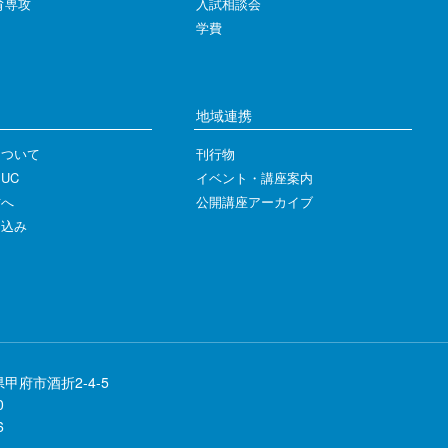
育専攻
入試相談会
学費
地域連携
について
刊行物
UC
イベント・講座案内
方へ
公開講座アーカイブ
し込み
県甲府市酒折2-4-5
0
6