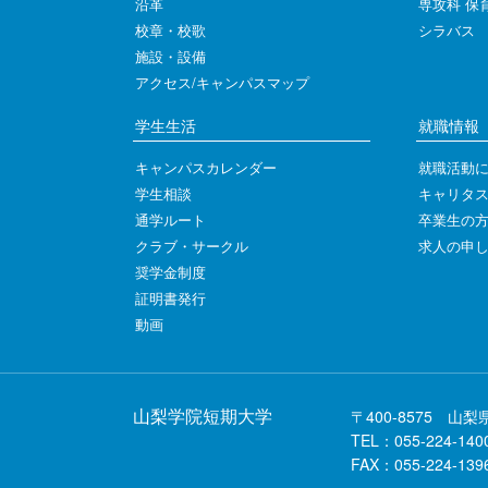
沿革
専攻科 保
校章・校歌
シラバス
施設・設備
アクセス/キャンパスマップ
学生生活
就職情報
キャンパスカレンダー
就職活動
学生相談
キャリタス
通学ルート
卒業生の
クラブ・サークル
求人の申
奨学金制度
証明書発行
動画
山梨学院短期大学
〒400-8575 山梨
TEL：055-224-140
FAX：055-224-139