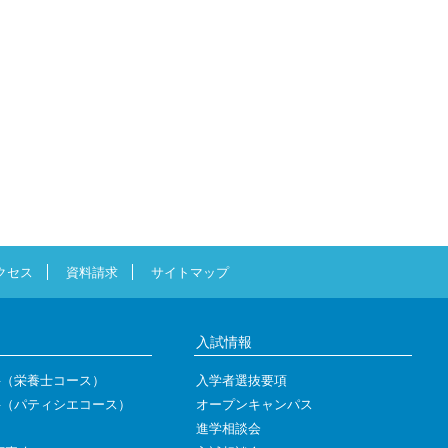
クセス
資料請求
サイトマップ
入試情報
科（栄養士コース）
入学者選抜要項
科（パティシエコース）
オープンキャンパス
進学相談会