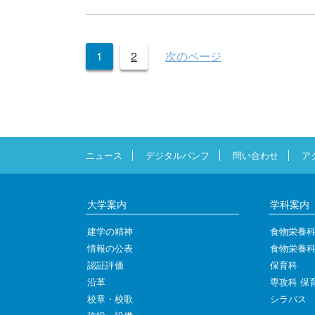
投
1
2
次のページ
稿
の
ペ
ー
ジ
ニュース
デジタルパンフ
問い合わせ
ア
送
り
大学案内
学科案内
建学の精神
食物栄養
情報の公表
食物栄養
認証評価
保育科
沿革
専攻科 保
校章・校歌
シラバス