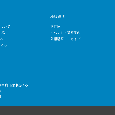
地域連携
について
刊行物
UC
イベント・講座案内
方へ
公開講座アーカイブ
し込み
県甲府市酒折2-4-5
0
6