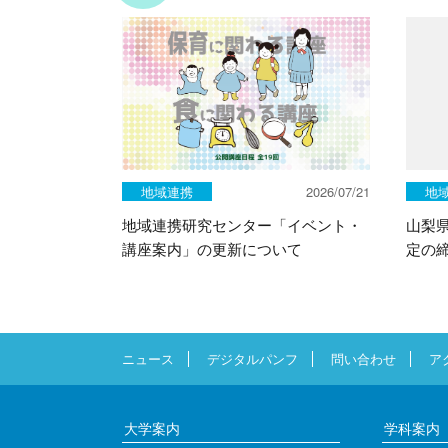
地域連携
2026/07/21
地
地域連携研究センター「イベント・
山梨
講座案内」の更新について
定の
ニュース
デジタルパンフ
問い合わせ
ア
大学案内
学科案内