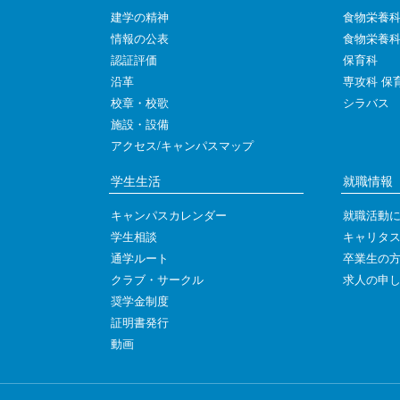
建学の精神
食物栄養
情報の公表
食物栄養
認証評価
保育科
沿革
専攻科 保
校章・校歌
シラバス
施設・設備
アクセス/キャンパスマップ
学生生活
就職情報
キャンパスカレンダー
就職活動
学生相談
キャリタス
通学ルート
卒業生の
クラブ・サークル
求人の申
奨学金制度
証明書発行
動画