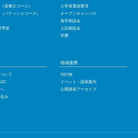
科（栄養士コース）
入学者選抜要項
科（パティシエコース）
オープンキャンパス
進学相談会
育専攻
入試相談会
学費
地域連携
について
刊行物
UC
イベント・講座案内
方へ
公開講座アーカイブ
し込み