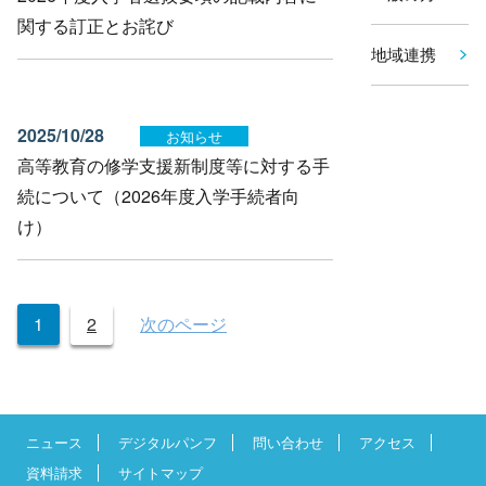
関する訂正とお詫び
地域連携
2025/10/28
お知らせ
高等教育の修学支援新制度等に対する手
続について（2026年度入学手続者向
け）
投
1
2
次のページ
稿
の
ペ
ー
ニュース
デジタルパンフ
問い合わせ
アクセス
ジ
資料請求
サイトマップ