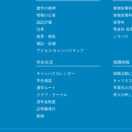
建学の精神
食物栄養
情報の公表
食物栄養
認証評価
保育科
沿革
専攻科 保
校章・校歌
シラバス
施設・設備
アクセス/キャンパスマップ
学生生活
就職情報
キャンパスカレンダー
就職活動
学生相談
キャリタス
通学ルート
卒業生の
クラブ・サークル
求人の申
奨学金制度
証明書発行
動画