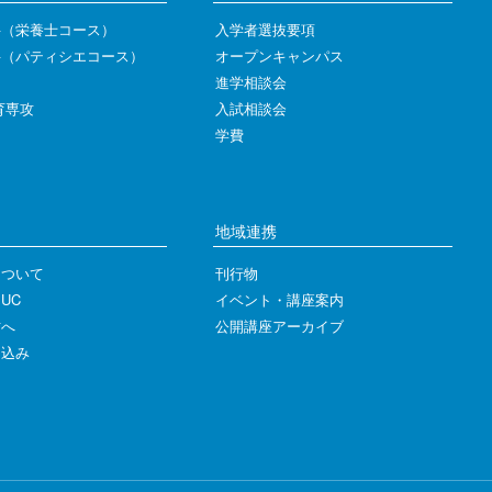
科（栄養士コース）
入学者選抜要項
科（パティシエコース）
オープンキャンパス
進学相談会
育専攻
入試相談会
学費
地域連携
について
刊行物
UC
イベント・講座案内
方へ
公開講座アーカイブ
し込み