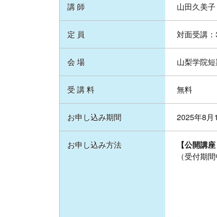
講 師
山田久美子
定 員
対面受講：
会 場
山梨学院短期
受 講 料
無料
お申し込み期間
2025年8
お申し込み方法
【公開講座
（受付期間