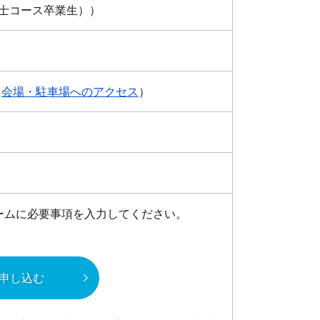
士コース卒業生））
（
会場・駐車場へのアクセス
）
ームに必要事項を入力してください。
申し込む