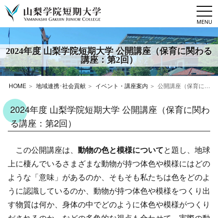
togg
navi
2024年度 山梨学院短期大学 公開講座（保育に関わる
講座：第2回）
HOME
地域連携･社会貢献
イベント・講座案内
公開講座（保育に関わる講座：第2回）
2024年度 山梨学院短期大学 公開講座（保育に関わ
る講座：第2回）
この公開講座は、
動物の色と模様について
と題し、地球
上に棲んでいるさまざまな動物が持つ体色や模様にはどの
ような「意味」があるのか、そもそも私たちは色をどのよ
うに認識しているのか、動物が持つ体色や模様をつくり出
す物質は何か、身体の中でどのように体色や模様がつくり
だされるのか、などの多角的な視点も合わせて、実際の動