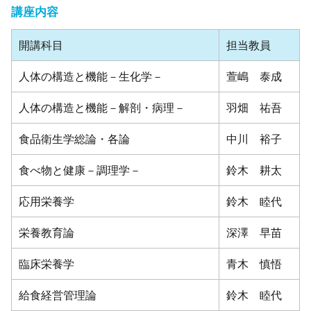
講座内容
開講科目
担当教員
人体の構造と機能－生化学－
萱嶋 泰成
人体の構造と機能－解剖・病理－
羽畑 祐吾
食品衛生学総論・各論
中川 裕子
食べ物と健康－調理学－
鈴木 耕太
応用栄養学
鈴木 睦代
栄養教育論
深澤 早苗
臨床栄養学
青木 慎悟
給食経営管理論
鈴木 睦代