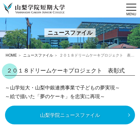
togg
navi
ニュースファイル
HOME
ニュースファイル
２０１８ドリームケーキプロジェクト 表彰式
２０１８ドリームケーキプロジェクト 表彰式
～山学短大・山梨中銀連携事業で子どもの夢実現～
～絵で描いた「夢のケーキ」を忠実に再現～
山梨学院ニュースファイル