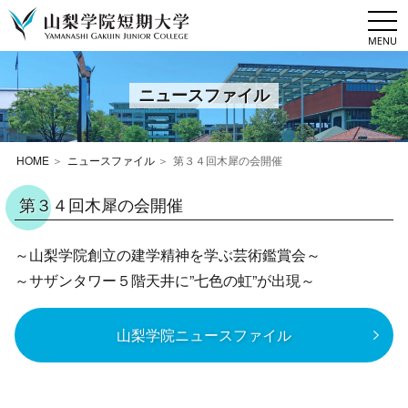
togg
navi
ニュースファイル
HOME
ニュースファイル
第３４回木犀の会開催
第３４回木犀の会開催
～山梨学院創立の建学精神を学ぶ芸術鑑賞会～
～サザンタワー５階天井に”七色の虹”が出現～
山梨学院ニュースファイル