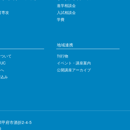
進学相談会
育専攻
入試相談会
学費
地域連携
について
刊行物
UC
イベント・講座案内
方へ
公開講座アーカイブ
し込み
県甲府市酒折2-4-5
0