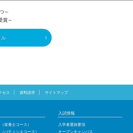
つ～
受賞～
イル
クセス
資料請求
サイトマップ
入試情報
科（栄養士コース）
入学者選抜要項
科（パティシエコース）
オープンキャンパス