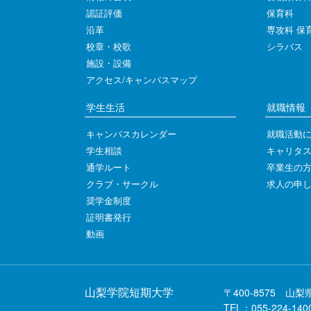
認証評価
保育科
沿革
専攻科 保
校章・校歌
シラバス
施設・設備
アクセス/キャンパスマップ
学生生活
就職情報
キャンパスカレンダー
就職活動
学生相談
キャリタス
通学ルート
卒業生の
クラブ・サークル
求人の申
奨学金制度
証明書発行
動画
山梨学院短期大学
〒400-8575 山梨
TEL：055-224-140