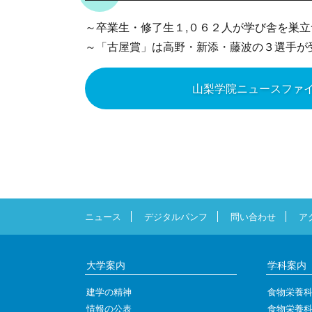
～卒業生・修了生１,０６２人が学び舎を巣立
～「古屋賞」は高野・新添・藤波の３選手が
山梨学院ニュースファ
ニュース
デジタルパンフ
問い合わせ
ア
大学案内
学科案内
建学の精神
食物栄養
情報の公表
食物栄養