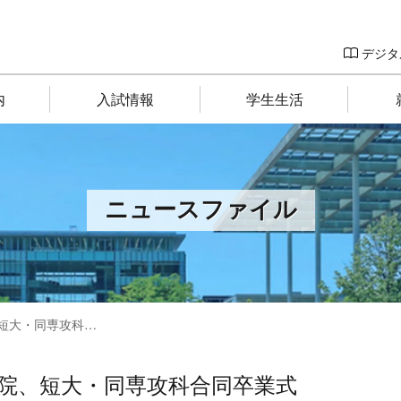
デジタ
内
入試情報
学生生活
ニュースファイル
同専攻科合同卒業式
院、短大・同専攻科合同卒業式