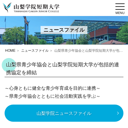
togg
navi
ニュースファイル
HOME
ニュースファイル
山梨県青少年協会と山梨学院短期大学が包括的連携協定を締結
山梨県青少年協会と山梨学院短期大学が包括的連
携協定を締結
～心身ともに健全な青少年育成を目的に連携～
～県青少年協会とともに社会活動実践を学ぶ～
山梨学院ニュースファイル