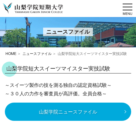
togg
navi
ニュースファイル
HOME
ニュースファイル
山梨学院短大スイーツマイスター実技試験
山梨学院短大スイーツマイスター実技試験
～スイーツ製作の技を測る独自の認定資格試験～
～３０人の力作を審査員が高評価。全員合格～
山梨学院ニュースファイル