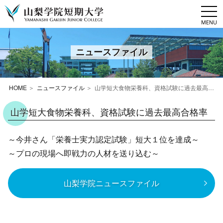
togg
navi
ニュースファイル
HOME
ニュースファイル
山学短大食物栄養科、資格試験に過去最高合格率
山学短大食物栄養科、資格試験に過去最高合格率
～今井さん「栄養士実力認定試験」短大１位を達成～
～プロの現場へ即戦力の人材を送り込む～
山梨学院ニュースファイル