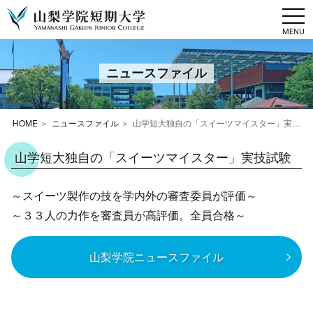
togg
navi
ニュースファイル
HOME
ニュースファイル
山学短大独自の「スイーツマイスター」実技試験
山学短大独自の「スイーツマイスター」実技試験
～スイーツ製作の技を学内外の審査委員が評価～
～３３人の力作を審査員が高評価。全員合格～
山梨学院ニュースファイル