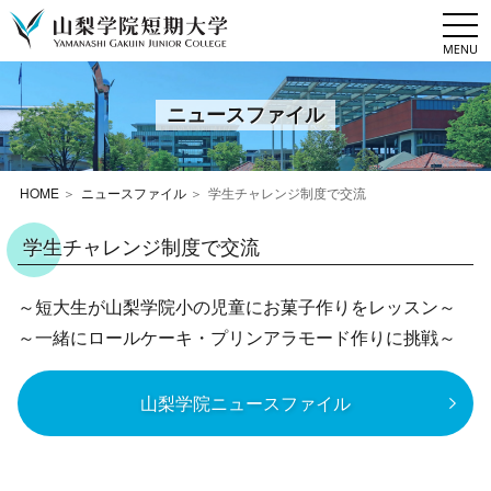
togg
navi
ニュースファイル
HOME
ニュースファイル
学生チャレンジ制度で交流
学生チャレンジ制度で交流
～短大生が山梨学院小の児童にお菓子作りをレッスン～
～一緒にロールケーキ・プリンアラモード作りに挑戦～
山梨学院ニュースファイル