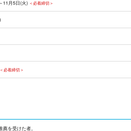
～11月5日(火)
＜必着締切＞
)
＜必着締切＞
推薦を受けた者。