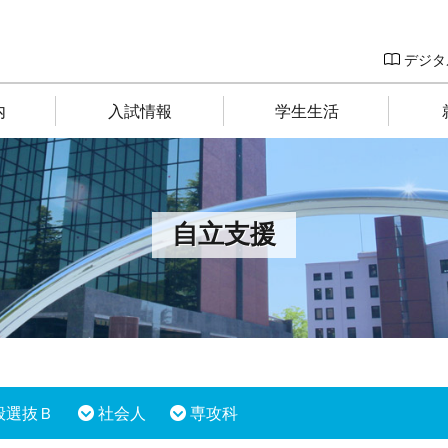
デジタ
内
入試情報
学生生活
自立支援
般選抜Ｂ
社会人
専攻科