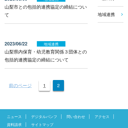
山梨市との包括的連携協定の締結につい
地域連携
て
2023/06/22
地域連携
山梨県内保育・幼児教育関係３団体との
包括的連携協定の締結について
投
前のページ
1
2
稿
の
ペ
ー
ニュース
デジタルパンフ
問い合わせ
アクセス
ジ
資料請求
サイトマップ